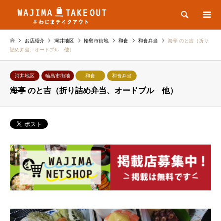
検索
お店紹介
河井地区
輪島市街地
和食
和食弁当
海亭 のと吉（折り
詰め弁当、オードブル 他）
河井地区
輪島市街地
和食
和食弁当
海亭 のと吉（折り詰め弁当、オードブル 他）