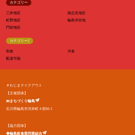
カテゴリー
三井地区
南志見地区
町野地区
輪島市街地
門前地区
カテゴリー2
和食
洋食
配達可能
＃わじまテイクアウト
【主催団体】
㈱まちづくり輪島
石川県輪島市河井町４部66-1
【協力団体】
◆輪島飲食業同業組合